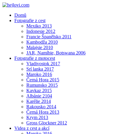
Domů
Fotografie z cest
Mexiko 2013
Indonesie 2012
Francie Španělsko 2011
Kambodža 2010
Malajsie 2010
JAR, Namíbie, Botswana 2006
Fotografie z motocest
Vladivostok 2017
Srí lanka 2017
Maroko 2016
Černá Hora 2015
Rumunsko 2015
Kavkaz 2015
Albánie 2104
Karélie 2014
Rakousko 2014
Černá Hora 2013
Krym 2013
Gross Glockner 2012
Videa z cest a akcí
Maroko 2016