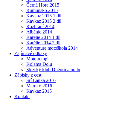
Černá Hora 2015
Rumunsko 2015
Kavkaz 2015 1.díl
Kavkaz 2015 2.díl
Rozhraní 2014
Albánie 2014
Karélie 2014 1.díl
Karélie 2014 2.díl
Adventure motoškola 2014
Zajímavé odkazy
Mototrempi
Kolama Dolu
Slezský klub Dněprů a uralů
Zápisky z cest
Srí Lanka 2016
Maroko 2016
Kavkaz 2015
Kontakt